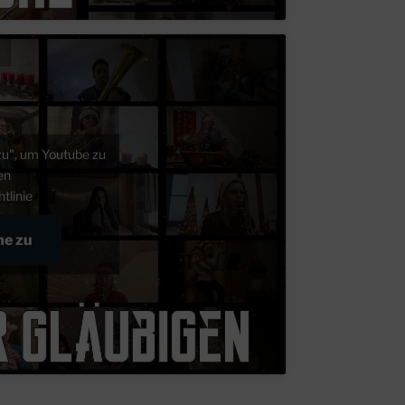
zu", um Youtube zu
ren
tlinie
me zu