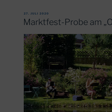
VERÖFFENTLICHT
27. JULI 2020
AM
Marktfest-Probe am „O