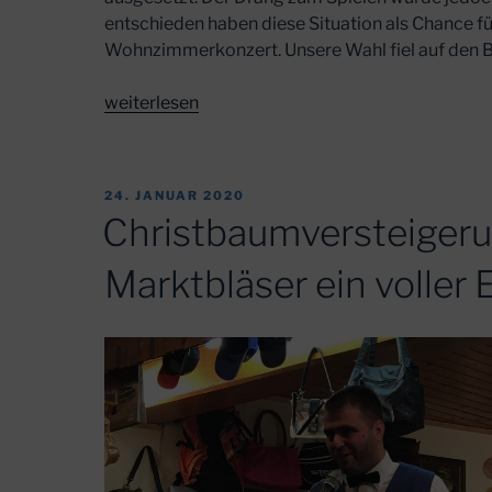
entschieden haben diese Situation als Chance fü
Wohnzimmerkonzert. Unsere Wahl fiel auf den 
„Corona
weiterlesen
Wohnzimmerkonzert“
VERÖFFENTLICHT
24. JANUAR 2020
AM
Christbaumversteiger
Marktbläser ein voller 