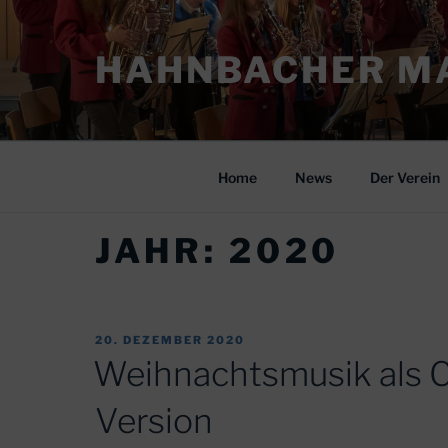
Zum
Inhalt
HAHNBACHER MA
springen
Home
News
Der Verein
JAHR:
2020
VERÖFFENTLICHT
20. DEZEMBER 2020
AM
Weihnachtsmusik als C
Version