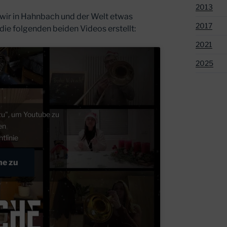
2013
 wir in Hahnbach und der Welt etwas
2017
ie folgenden beiden Videos erstellt:
2021
2025
zu", um Youtube zu
ren
tlinie
me zu