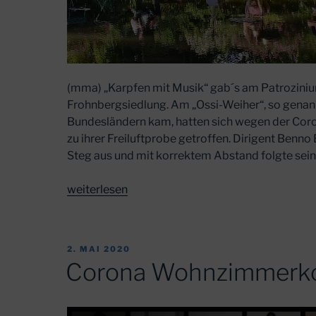
(mma) „Karpfen mit Musik“ gab´s am Patroziniu
Frohnbergsiedlung. Am „Ossi-Weiher“, so genann
Bundesländern kam, hatten sich wegen der Cor
zu ihrer Freiluftprobe getroffen. Dirigent Benn
Steg aus und mit korrektem Abstand folgte sei
„Marktfest-
weiterlesen
Probe
am
„Ossiweiher““
VERÖFFENTLICHT
2. MAI 2020
AM
Corona Wohnzimmerko