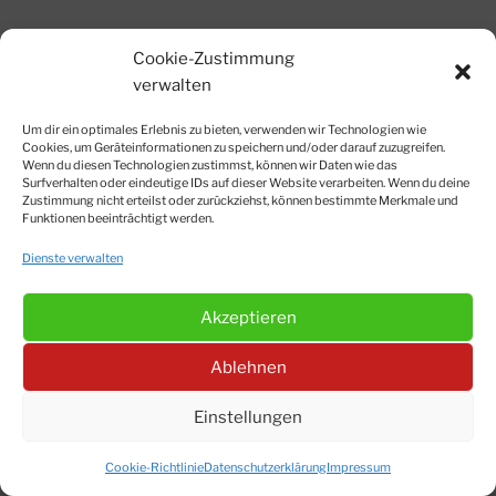
© Matthias Siegert-Strobl 2012-2026
Cookie-Zustimmung
Impressum
|
Datenschutzerklärung
|
Kontakt
|
Cookie-
verwalten
Richtlinien
Um dir ein optimales Erlebnis zu bieten, verwenden wir Technologien wie
Cookies, um Geräteinformationen zu speichern und/oder darauf zuzugreifen.
Wenn du diesen Technologien zustimmst, können wir Daten wie das
Suchen
Surfverhalten oder eindeutige IDs auf dieser Website verarbeiten. Wenn du deine
Zustimmung nicht erteilst oder zurückziehst, können bestimmte Merkmale und
Funktionen beeinträchtigt werden.
Instagram
Facebook
Dienste verwalten
Akzeptieren
Ablehnen
Einstellungen
Cookie-Richtlinie
Datenschutzerklärung
Impressum