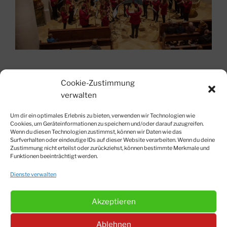
Zurück zu 2019
Nach Oben!
Cookie-Zustimmung
verwalten
Um dir ein optimales Erlebnis zu bieten, verwenden wir Technologien wie
Cookies, um Geräteinformationen zu speichern und/oder darauf zuzugreifen.
Wenn du diesen Technologien zustimmst, können wir Daten wie das
Surfverhalten oder eindeutige IDs auf dieser Website verarbeiten. Wenn du deine
© Matthias Siegert-Strobl 2012-2026
Zustimmung nicht erteilst oder zurückziehst, können bestimmte Merkmale und
Impressum
|
Datenschutzerklärung
|
Kontakt
|
Cookie-
Funktionen beeinträchtigt werden.
Richtlinien
Dienste verwalten
Akzeptieren
Suchen
Instagram
Facebook
Ablehnen