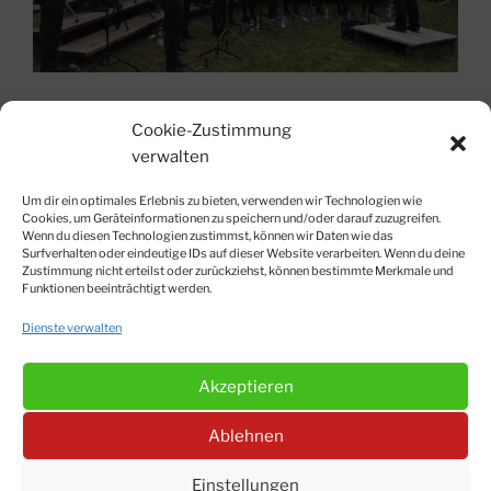
Zurück zu 2019
Nach Oben!
Cookie-Zustimmung
verwalten
Um dir ein optimales Erlebnis zu bieten, verwenden wir Technologien wie
Cookies, um Geräteinformationen zu speichern und/oder darauf zuzugreifen.
Wenn du diesen Technologien zustimmst, können wir Daten wie das
Surfverhalten oder eindeutige IDs auf dieser Website verarbeiten. Wenn du deine
© Matthias Siegert-Strobl 2012-2026
Zustimmung nicht erteilst oder zurückziehst, können bestimmte Merkmale und
Impressum
|
Datenschutzerklärung
|
Kontakt
|
Cookie-
Funktionen beeinträchtigt werden.
Richtlinien
Dienste verwalten
Akzeptieren
Suchen
Instagram
Facebook
Ablehnen
Einstellungen