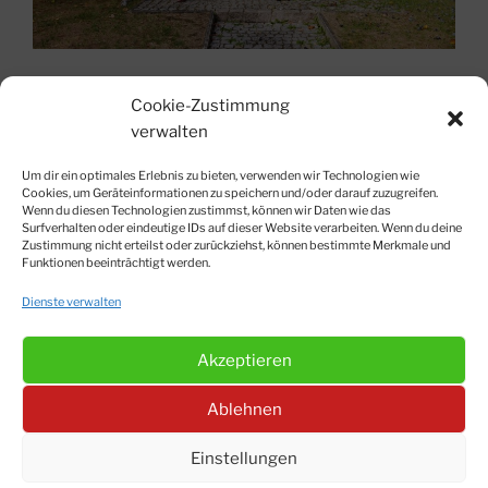
Zurück zu 2019
Nach Oben!
Cookie-Zustimmung
verwalten
Um dir ein optimales Erlebnis zu bieten, verwenden wir Technologien wie
Cookies, um Geräteinformationen zu speichern und/oder darauf zuzugreifen.
Wenn du diesen Technologien zustimmst, können wir Daten wie das
Surfverhalten oder eindeutige IDs auf dieser Website verarbeiten. Wenn du deine
© Matthias Siegert-Strobl 2012-2026
Zustimmung nicht erteilst oder zurückziehst, können bestimmte Merkmale und
Impressum
|
Datenschutzerklärung
|
Kontakt
|
Cookie-
Funktionen beeinträchtigt werden.
Richtlinien
Dienste verwalten
Akzeptieren
Suchen
Instagram
Facebook
Ablehnen
Einstellungen