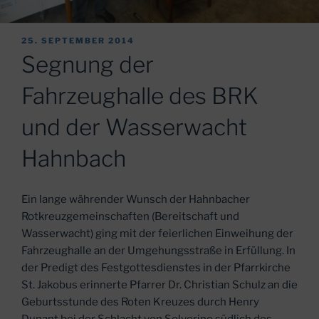
VERÖFFENTLICHT
25. SEPTEMBER 2014
AM
Segnung der
Fahrzeughalle des BRK
und der Wasserwacht
Hahnbach
Ein lange währender Wunsch der Hahnbacher
Rotkreuzgemeinschaften (Bereitschaft und
Wasserwacht) ging mit der feierlichen Einweihung der
Fahrzeughalle an der Umgehungsstraße in Erfüllung. In
der Predigt des Festgottesdienstes in der Pfarrkirche
St. Jakobus erinnerte Pfarrer Dr. Christian Schulz an die
Geburtsstunde des Roten Kreuzes durch Henry
Dunant bei der Schlacht von Solverino südlich des