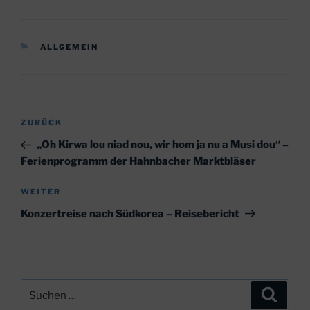
KATEGORIEN
ALLGEMEIN
Beitragsnavigation
Vorheriger
ZURÜCK
Beitrag
„Oh Kirwa lou niad nou, wir hom ja nu a Musi dou“ –
Ferienprogramm der Hahnbacher Marktbläser
Nächster
WEITER
Beitrag
Konzertreise nach Südkorea – Reisebericht
Suchen
Suche
nach: