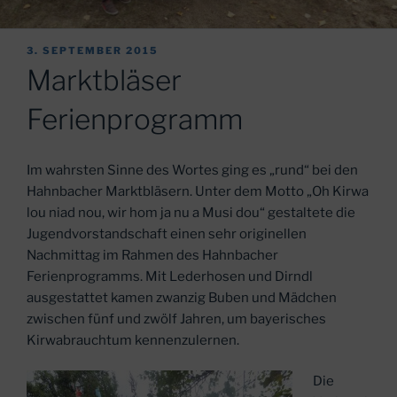
VERÖFFENTLICHT
3. SEPTEMBER 2015
AM
Marktbläser
Ferienprogramm
Im wahrsten Sinne des Wortes ging es „rund“ bei den
Hahnbacher Marktbläsern. Unter dem Motto „Oh Kirwa
lou niad nou, wir hom ja nu a Musi dou“ gestaltete die
Jugendvorstandschaft einen sehr originellen
Nachmittag im Rahmen des Hahnbacher
Ferienprogramms. Mit Lederhosen und Dirndl
ausgestattet kamen zwanzig Buben und Mädchen
zwischen fünf und zwölf Jahren, um bayerisches
Kirwabrauchtum kennenzulernen.
Die