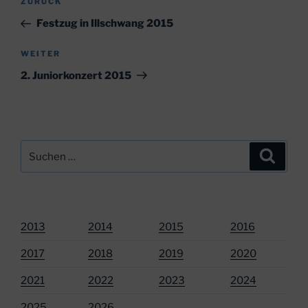
Vorheriger
ZURÜCK
Beitrag
Festzug in Illschwang 2015
Nächster
WEITER
Beitrag
2. Juniorkonzert 2015
Suchen
Suche
nach:
2013
2014
2015
2016
2017
2018
2019
2020
2021
2022
2023
2024
2025
2026