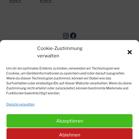
Instagram
Facebook
Cookie-Zustimmung
verwalten
Um dir ein optimales Erlebnis zu bieten, verwenden wir Technologien wie
Cookies, um Geräteinformationen zu speichern und/oder darauf zuzugreifen.
Wenn du diesen Technologien zustimmst, können wir Daten wie das
Surfverhalten oder eindeutige IDs auf dieser Website verarbeiten. Wenn du deine
© Matthias Siegert-Strobl 2012-2026
Zustimmung nicht erteilst oder zurückziehst, können bestimmte Merkmale und
Impressum
|
Datenschutzerklärung
|
Kontakt
|
Cookie-
Funktionen beeinträchtigt werden.
Richtlinien
Dienste verwalten
Akzeptieren
Suchen
Instagram
Facebook
Ablehnen