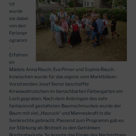
tzt
wurde
sie dabei
von den
Ferienpr
ogramm
-
Erfahren
en
Mädels Anna Rauch, Eva Pirner und Sophia Rauch.
Inzwischen wurde für das eigens vom Marktbläser-
Vorsitzenden Josef Iberer beschaffte
Kirwawahrzeichen im benachbarten Färbergarten ein
Loch gegraben. Nach dem Anbringen des sehr
fantasievoll gestalteten Baumschmuckes wurde der
Baum mit viel „Hauruck“ und Manneskraft in die
Senkrechte gebracht. Passend zum Programm gab es
zur Stärkung als Brotzeit zu den Getränken
Rostbratwürste. So konnte das Finale des Nachmittags