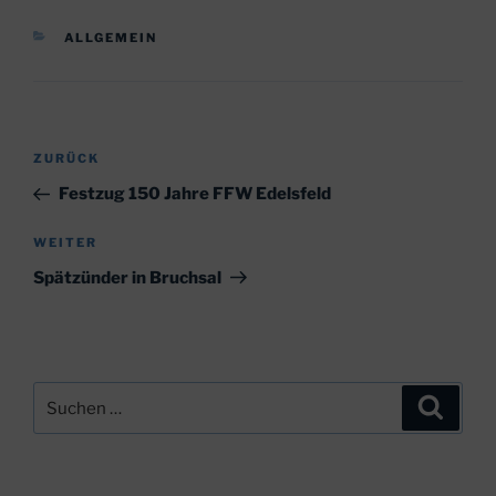
KATEGORIEN
ALLGEMEIN
Beitragsnavigation
Vorheriger
ZURÜCK
Beitrag
Festzug 150 Jahre FFW Edelsfeld
Nächster
WEITER
Beitrag
Spätzünder in Bruchsal
Suchen
Suche
nach: