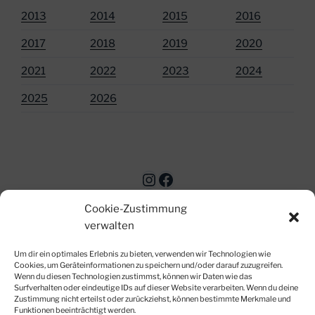
2013
2014
2015
2016
2017
2018
2019
2020
2021
2022
2023
2024
2025
2026
Instagram
Facebook
Cookie-Zustimmung
verwalten
Um dir ein optimales Erlebnis zu bieten, verwenden wir Technologien wie
Cookies, um Geräteinformationen zu speichern und/oder darauf zuzugreifen.
Wenn du diesen Technologien zustimmst, können wir Daten wie das
Surfverhalten oder eindeutige IDs auf dieser Website verarbeiten. Wenn du deine
© Matthias Siegert-Strobl 2012-2026
Zustimmung nicht erteilst oder zurückziehst, können bestimmte Merkmale und
Impressum
|
Datenschutzerklärung
|
Kontakt
|
Cookie-
Funktionen beeinträchtigt werden.