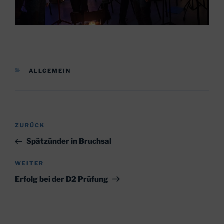
KATEGORIEN
ALLGEMEIN
Beitragsnavigation
Vorheriger
ZURÜCK
Beitrag
Spätzünder in Bruchsal
Nächster
WEITER
Beitrag
Erfolg bei der D2 Prüfung