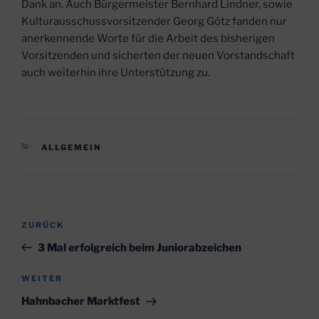
Dank an. Auch Bürgermeister Bernhard Lindner, sowie
Kulturausschussvorsitzender Georg Götz fanden nur
anerkennende Worte für die Arbeit des bisherigen
Vorsitzenden und sicherten der neuen Vorstandschaft
auch weiterhin ihre Unterstützung zu.
KATEGORIEN
ALLGEMEIN
Beitragsnavigation
Vorheriger
ZURÜCK
Beitrag
3 Mal erfolgreich beim Juniorabzeichen
Nächster
WEITER
Beitrag
Hahnbacher Marktfest