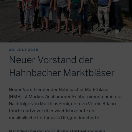
VERÖFFENTLICHT
20. JULI 2025
AM
Neuer Vorstand der
Hahnbacher Marktbläser
Neuer Vorsitzender der Hahnbacher Marktblaser
(HMB) ist Markus Achhammer. Er übernimmt damit die
Nachfolge von Matthias Fenk, der den Verein 9 Jahre
führte und zuvor über zwei Jahrzehnte die
musikalische Leitung als Dirigent innehatte.
Nachdem bei der im Frühjahr stattgefundenen