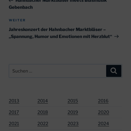
Hahnbacher Marktbläser meets Blasmusik
Gebenbach
Nächster
WEITER
Beitrag
Jahreskonzert der Hahnbacher Marktbläser –
„Spannung, Humor und Emotionen mit Herzblut“
Suchen
Suche
nach:
2013
2014
2015
2016
2017
2018
2019
2020
2021
2022
2023
2024