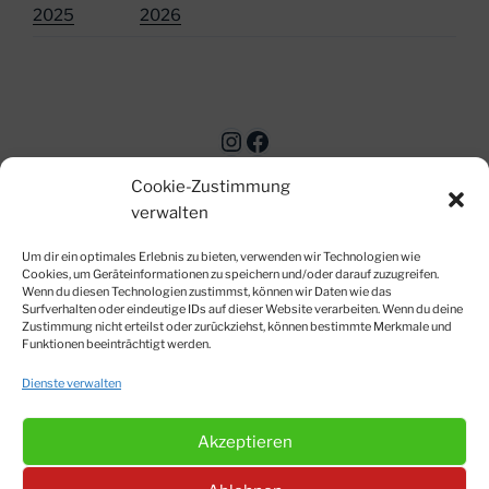
2025
2026
Instagram
Facebook
Cookie-Zustimmung
verwalten
Um dir ein optimales Erlebnis zu bieten, verwenden wir Technologien wie
Cookies, um Geräteinformationen zu speichern und/oder darauf zuzugreifen.
Wenn du diesen Technologien zustimmst, können wir Daten wie das
Surfverhalten oder eindeutige IDs auf dieser Website verarbeiten. Wenn du deine
© Matthias Siegert-Strobl 2012-2026
Zustimmung nicht erteilst oder zurückziehst, können bestimmte Merkmale und
Impressum
|
Datenschutzerklärung
|
Kontakt
|
Cookie-
Funktionen beeinträchtigt werden.
Richtlinien
Dienste verwalten
Akzeptieren
Suchen